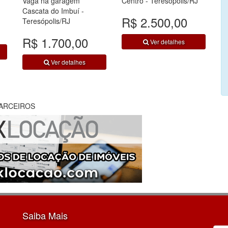
Vaga na garagem
Centro - Teresópolis/RJ
Cascata do Imbuí -
R$ 2.500,00
Teresópolis/RJ
R$ 1.700,00
Ver detalhes
Ver detalhes
ARCEIROS
Saiba Mais