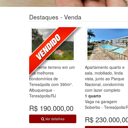
Destaques - Venda
Excelente terreno em um
Apartamento quarto e
dos melhores
sala, mobiliado, linda
condomínios de
vista, junto ao Parque
Teresópolis com 390m².
Nacional, condomínio
Albuquerque -
com lazer completo
Teresópolis/RJ
1 quarto
Vaga na garagem
R$ 190.000,00
Soberbo - Teresópolis/
R$ 230.000,0
Ver detalhes