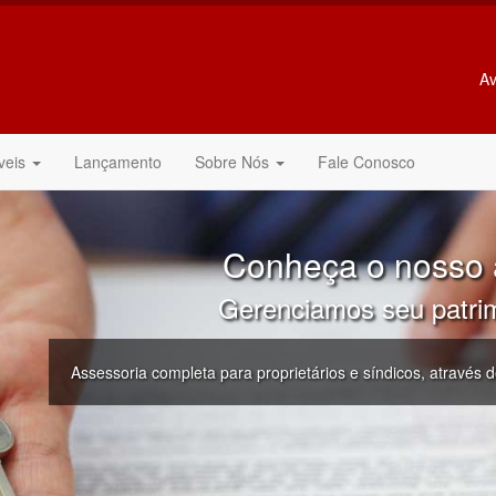
Av
veis
Lançamento
Sobre Nós
Fale Conosco
Conheça o nosso a
Gerenciamos seu patrimô
Assessoria completa para proprietários e síndicos, através