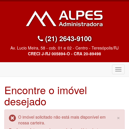
(21) 2643-9100
Av. Lucio Meira, 58 - cob. 01 e 02 - Centro - Teresópolis/RJ
CRECI J-RJ 005894-O - CRA 20-89498
Altern
Nave
Encontre o imóvel
desejado
×
O imóvel solicitado não está mais disponível em
nossa carteira.