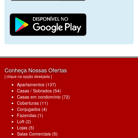
Conheça Nossas Ofertas
[ clique na opção desejada ]
Apartamentos (137)
Casas / Sobrados (54)
Casas em condomínio (72)
Coberturas (11)
Conjugados (4)
Fazendas (1)
Loft (2)
Lojas (5)
Salas Comerciais (5)