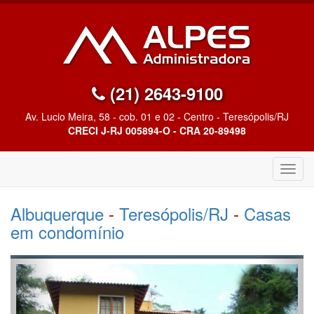
(21) 2643-9100
Av. Lucio Meira, 58 - cob. 01 e 02 - Centro - Teresópolis/RJ
CRECI J-RJ 005894-O - CRA 20-89498
Altern
Nave
Albuquerque
-
Teresópolis/RJ
-
Casas
em condomínio
Anterior
Próx