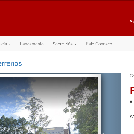
Av
veis
Lançamento
Sobre Nós
Fale Conosco
errenos
Próxima
C
Á