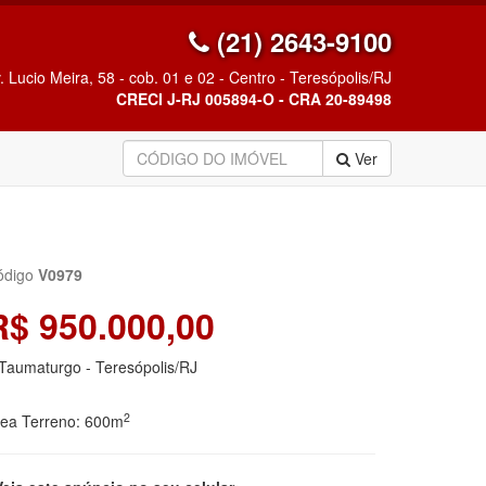
(21) 2643-9100
. Lucio Meira, 58 - cob. 01 e 02 - Centro - Teresópolis/RJ
CRECI J-RJ 005894-O - CRA 20-89498
Ver
ódigo
V0979
R$ 950.000,00
Taumaturgo - Teresópolis/RJ
2
rea Terreno: 600m