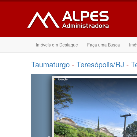
Imóveis em Destaque
Faça uma Busca
Imó
Taumaturgo
-
Teresópolis/RJ
-
T
Anterior