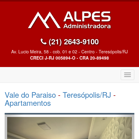
(21) 2643-9100
Av. Lucio Meira, 58 - cob. 01 e 02 - Centro - Teresópolis/RJ
CRECI J-RJ 005894-O - CRA 20-89498
Altern
Nave
Vale do Paraiso
-
Teresópolis/RJ
-
Apartamentos
Anterior
Próx