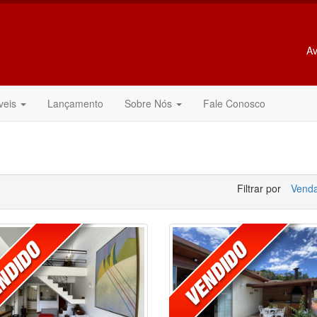
Av
veis
Lançamento
Sobre Nós
Fale Conosco
Filtrar por
Vend