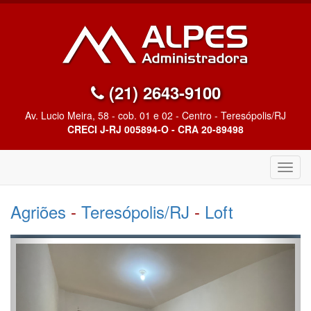
(21) 2643-9100
Av. Lucio Meira, 58 - cob. 01 e 02 - Centro - Teresópolis/RJ
CRECI J-RJ 005894-O - CRA 20-89498
Altern
Nave
Agriões
-
Teresópolis/RJ
-
Loft
Anterior
Próx