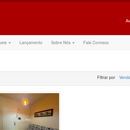
Av
veis
Lançamento
Sobre Nós
Fale Conosco
Filtrar por
Vend